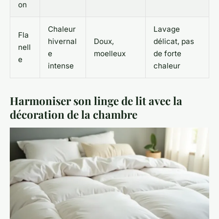
on
Chaleur
Lavage
Fla
hivernal
Doux,
délicat, pas
nell
e
moelleux
de forte
e
intense
chaleur
Harmoniser son linge de lit avec la
décoration de la chambre