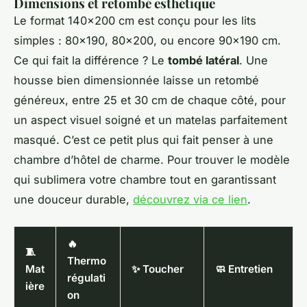
Dimensions et retombé esthétique
Le format 140x200 cm est conçu pour les lits
simples : 80x190, 80x200, ou encore 90x190 cm.
Ce qui fait la différence ? Le
tombé latéral
. Une
housse bien dimensionnée laisse un retombé
généreux, entre 25 et 30 cm de chaque côté, pour
un aspect visuel soigné et un matelas parfaitement
masqué. C’est ce petit plus qui fait penser à une
chambre d’hôtel de charme. Pour trouver le modèle
qui sublimera votre chambre tout en garantissant
une douceur durable,
découvrez via ce lien
.
🔥
🧵
Thermo
Mat
✨ Toucher
🧼 Entretien
régulati
ière
on